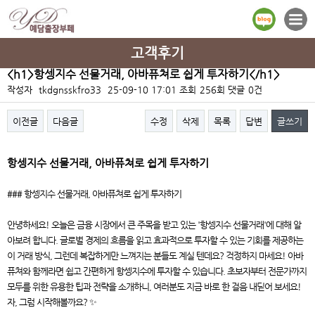
고객후기
<h1>항셍지수 선물거래, 아바퓨쳐로 쉽게 투자하기</h1>
작성자
tkdgnsskfro33
25-09-10 17:01
조회
256회
댓글
0건
이전글
다음글
수정
삭제
목록
답변
글쓰기
본문
항셍지수 선물거래, 아바퓨쳐로 쉽게 투자하기
### 항셍지수 선물거래, 아바퓨쳐로 쉽게 투자하기
안녕하세요! 오늘은 금융 시장에서 큰 주목을 받고 있는 '항셍지수 선물거래'에 대해 알
아보려 합니다. 글로벌 경제의 흐름을 읽고 효과적으로 투자할 수 있는 기회를 제공하는
이 거래 방식, 그런데 복잡하게만 느껴지는 분들도 계실 텐데요? 걱정하지 마세요! 아바
퓨쳐와 함께라면 쉽고 간편하게 항셍지수에 투자할 수 있습니다. 초보자부터 전문가까지
모두를 위한 유용한 팁과 전략을 소개하니, 여러분도 지금 바로 한 걸음 내딛어 보세요!
자, 그럼 시작해볼까요? ✨